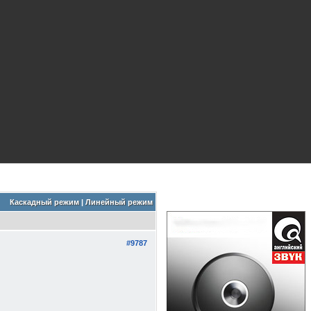
Каскадный режим
|
Линейный режим
#9787