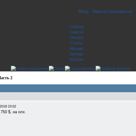
Вход
Зарегистрироваться
Главная
Новости
Обзоры
Статьи
Музыка
Бренды
Каталог
асть 2
2018 23:02
750 $, на олх.