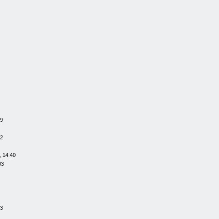
59
42
, 14:40
03
23