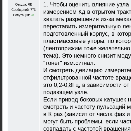
1. Чтобы оценить влияние узл
Откуда: RB
Сообщений: 773
измерением Кд в отрытом тракте
Репутация:
93
хватать разрешения из-за меха
переставить измерительную ле
подготовленный корпус, в кото
пластмассовые упоры, по котор
(лентоприжим тоже желательно 
тема). Это немного снизит мод
"тонет" изм.сигнал.
И смотреть девиацию измерител
отфильтрованной частоте вращ
это 0,2-0,8Гц, в зависимости о
подающем узле.
Если привод боковых катушек н
смотреть и частоту пульсаций 
в К раз (зависит от числа фаз 
могут быть проблемы, если част
совпадать с частотой вращения