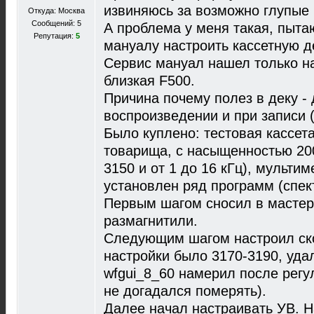
извиняюсь за возможно глупые
Откуда: Москва
Сообщений: 5
А проблема у меня такая, пыта
Репутация:
5
мануалу настроить кассетную д
Сервис мануал нашел только на
близкая F500.
Причина почему полез в деку -
воспроизведении и при записи (
Было куплено: тестовая кассет
товарища, с насыщенностью 200
3150 и от 1 до 16 кГц), мультим
установлен ряд программ (спек
Первым шагом сносил в мастер
размагнитили.
Следующим шагом настроил скор
настройки было 3170-3190, уда
wfgui_8_60 намерил после регу
не догадался померять).
Далее начал настраивать УВ. 