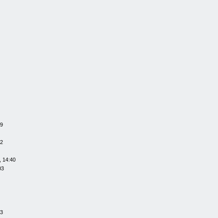
59
42
, 14:40
03
23