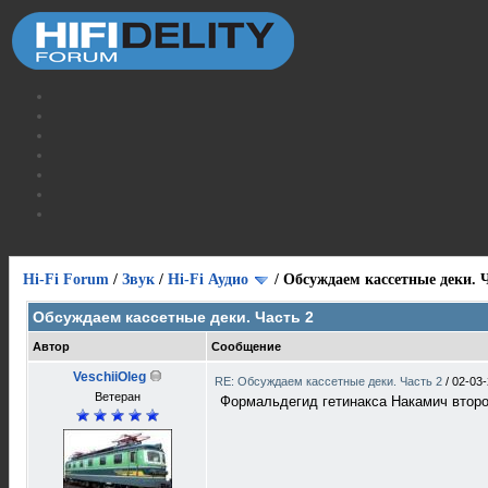
Hi-Fi Forum
/
Звук
/
Hi-Fi Аудио
/
Обсуждаем кассетные деки. Ч
Обсуждаем кассетные деки. Часть 2
Автор
Сообщение
VeschiiOleg
RE: Обсуждаем кассетные деки. Часть 2
/
02-03-
Ветеран
Формальдегид гетинакса Накамич второг