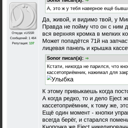
Sonor писал(а):
А, это ж у тебя наверное ещё бывш
Да, живой, и видимо твой, у Ми
Правда не пойму что он с ним д
вся верхняя кромка в мелких ко
Откуда: xUSSR
Сообщений: 1 464
Может попадётся 71й на запчас
Репутация:
137
лицевая панель и крышка кассе
Sonor писал(а):
Кстати, никогда не парился, что кно
кассетоприёмник, нажимал для закр
К этому привыкаешь когда пост
А когда редко, то и дело Eject
кассетоприёмник, к тому же, это
Ещё один момент - кнопки упра
всегда берёг, и старался помен
Кнопочка же Eject никелированн