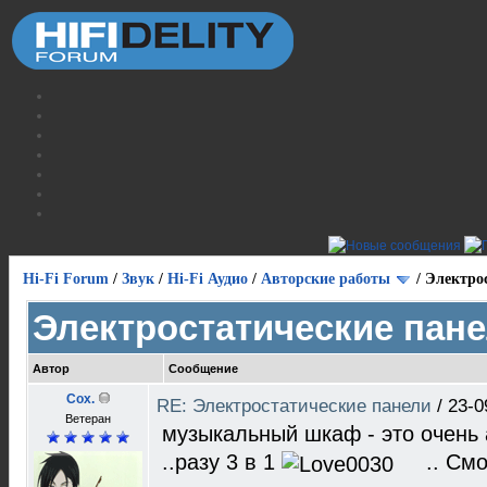
Hi-Fi Forum
/
Звук
/
Hi-Fi Аудио
/
Авторские работы
/
Электро
Электростатические пан
Автор
Сообщение
Cox.
RE: Электростатические панели
/
23-0
Ветеран
музыкальный шкаф - это очень
..разу 3 в 1
.. Смо