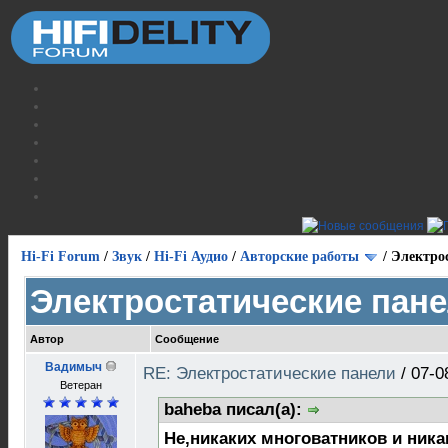
Hi-Fi Forum
/
Звук
/
Hi-Fi Аудио
/
Авторские работы
/
Электро
Электростатические пан
Автор
Сообщение
Вадимыч
RE: Электростатические панели
/
07-0
Ветеран
baheba писал(а):
Не,никаких многоватников и ни