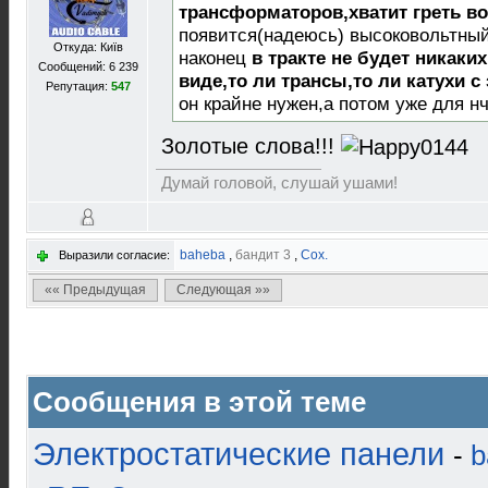
трансформаторов,хватит греть в
появится(надеюсь) высоковольтны
Откуда: Київ
наконец
в тракте не будет никак
Сообщений: 6 239
виде,то ли трансы,то ли катухи с
Репутация:
547
он крайне нужен,а потом уже для нч
Золотые слова!!!
Думай головой, слушай ушами!
baheba
,
бандит 3
,
Cox.
Выразили согласие:
«« Предыдущая
Следующая »»
Сообщения в этой теме
Электростатические панели
-
b