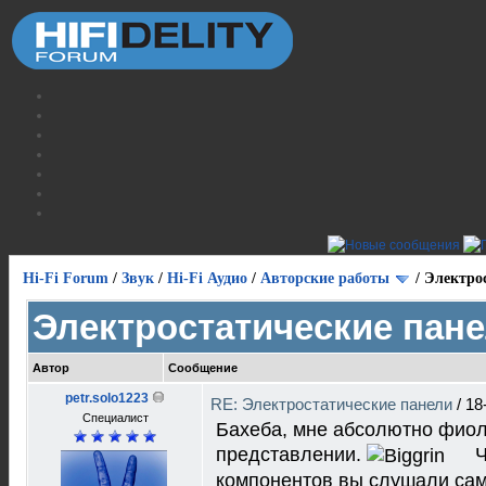
Hi-Fi Forum
/
Звук
/
Hi-Fi Аудио
/
Авторские работы
/
Электро
Электростатические пан
Автор
Сообщение
petr.solo1223
RE: Электростатические панели
/
18
Специалист
Бахеба, мне абсолютно фиол
представлении.
Ч
компонентов вы слушали сам