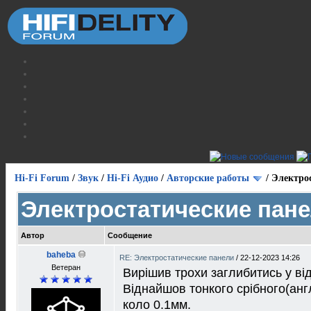
Hi-Fi Forum
/
Звук
/
Hi-Fi Аудио
/
Авторские работы
/
Электро
Электростатические пан
Автор
Сообщение
baheba
RE: Электростатические панели
/
22-12-2023 14:26
Ветеран
Вирiшив трохи заглибитись у вiд
Вiднайшов тонкого срiбного(анг
коло 0.1мм.