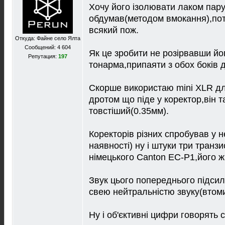
Хочу його iзолювати лаком пару
обдумав(методом вмокання),потi
всякий пож.
Откуда: Файне село Ялта
Сообщений: 4 604
Як це зробити не розiрвавши йог
Репутация:
197
тонарма,припаяти з обох бокiв д
Скорше використаю mini XLR для
дротом що пiдe у коректор,вiн 
товстiший(0.35мм).
Коректорiв рiзних спробував у 
наявностi) ну i штуки три транз
нiмецького Canton EC-P1,його ж
Звук цього попереднього пiдси
свею нейтральнiстю звуку(втом
Ну i об'єктивнi цифри говорять с