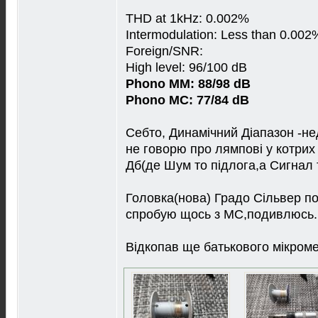
THD at 1kHz: 0.002%
Intermodulation: Less than 0.002
Foreign/SNR:
High level: 96/100 dB
Phono MM:
88/98 dB
Phono MC:
77/84 dB
Себто, Динамiчний Дiапазон -н
не говорю про лямповi у котрих
Дб(де Шум то пiдлога,а Сигнал 
Головка(нова) Градо Сiльвер п
спробую щось з МС,подивлюсь.
Вiдкопав ще батькового мiкроме