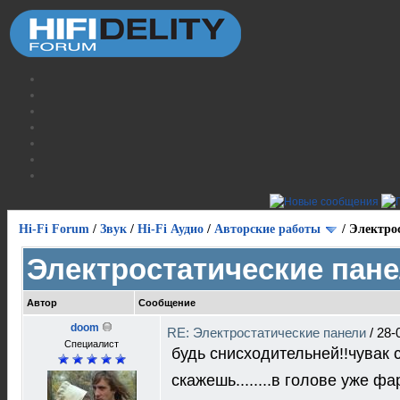
Hi-Fi Forum
/
Звук
/
Hi-Fi Аудио
/
Авторские работы
/
Электро
Электростатические пан
Автор
Сообщение
doom
RE: Электростатические панели
/
28-
Специалист
будь снисходительней!!чувак слы
скажешь........в голове уже ф