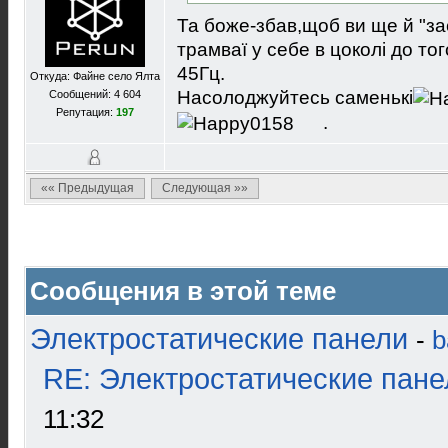
Та боже-збав,щоб ви ще й "з
трамваї у себе в цоколi до тог
45Гц.
Откуда: Файне село Ялта
Насолоджуйтесь саменькi
Сообщений: 4 604
Репутация:
197
.
«« Предыдущая
Следующая »»
Сообщения в этой теме
Электростатические панели
-
b
RE: Электростатические пане
11:32