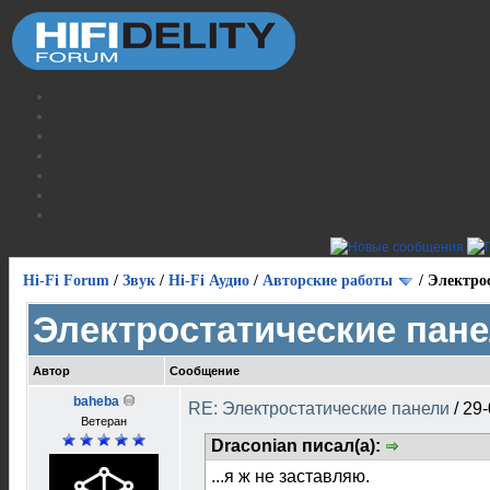
Hi-Fi Forum
/
Звук
/
Hi-Fi Аудио
/
Авторские работы
/
Электро
Электростатические пан
Автор
Сообщение
baheba
RE: Электростатические панели
/
29-
Ветеран
Draconian писал(а):
...я ж не заставляю.