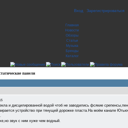
Вход
Зарегистрироваться
Главная
Новости
Обзоры
Статьи
Музыка
Бренды
Каталог
статические панели
15
текла и дисцилированной водой чтоб не заводились фсякие срепенсы,п
пирается устройство при тянущей дорожке пласта.На моём канале Ютью
.
хе,но звук с ним хуже чем водный.