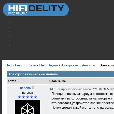
Hi-Fi Forum
/
Звук
/
Hi-Fi Аудио
/
Авторские работы
/
Электро
Электростатические панели
Автор
Сообщение
baheba
RE: Электростатические панели
/
21-10-2025 10:
Ветеран
Принцип работы:аквариум с толстого с
роликами из фторопласта на которые у
это работает,устройство крайне простое
Потом делал такой же тангенс на возду