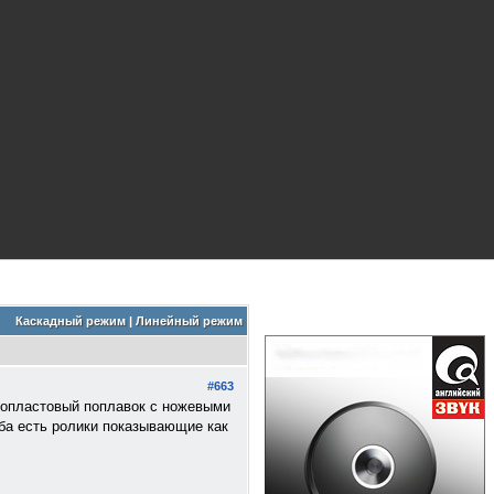
Каскадный режим
|
Линейный режим
#663
енопластовый поплавок с ножевыми
ба есть ролики показывающие как