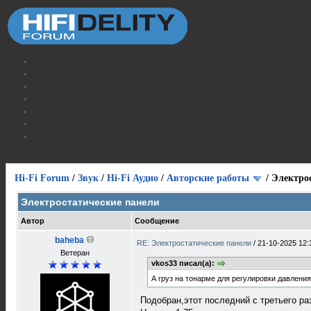
Hi-Fi Forum
/
Звук
/
Hi-Fi Аудио
/
Авторские работы
/
Электро
Электростатические панели
Автор
Сообщение
baheba
RE: Электростатические панели
/
21-10-2025 12:
Ветеран
vkos33 писал(а):
А груз на тонарме для регулировки давлени
Подобран,этот последний с третьего ра