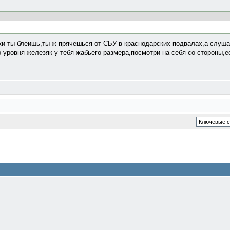
ки ты блеишь,ты ж прячешься от СБУ в краснодарских подвалах,а слуш
о уровня железяк у тебя жабьего размера,посмотри на себя со стороны