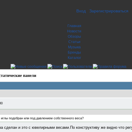
Вход
Зарегистрироваться
Главная
Новости
Обзоры
Статьи
Музыка
Бренды
Каталог
статические панели
30
я иглы подобран или под давлением собственного веса?
за сделан и это с ювелирными весами.По конструктиву же видно что ре