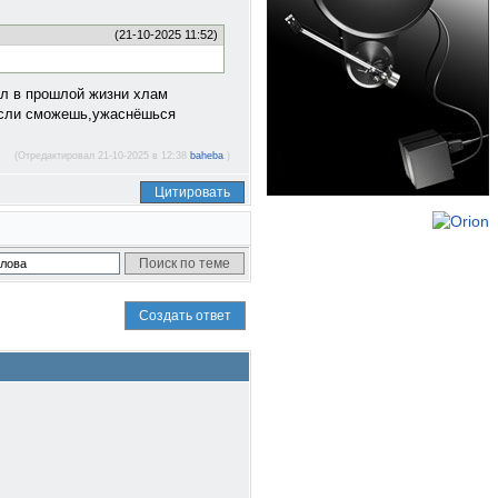
(21-10-2025 11:52)
ал в прошлой жизни хлам
,если сможешь,ужаснёшься
(Отредактировал 21-10-2025 в 12:38
baheba
.)
Цитировать
Создать ответ