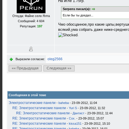
На игле 1.75гр.
Serpens писал(а):
Если бы ты доедал...
Откуда: Файне село Ялта
Сообщений: 4 604
Чмо обосцанное,про какие цапы,вертуш
Репутация:
197
всякий,ума собрать даже ниже-среднег
.
oleg2566
Выразили согласие:
«« Предыдущая
Следующая »»
Сообщения в этой теме
Электростатические панели
-
baheba
- 23-09-2012, 11:04
RE: Электростатические панели
-
Yuri S
- 23-09-2012, 11:32
RE: Электростатические панели
-
Дантист
- 23-09-2012, 11:44
RE: Электростатические панели
-
Cox.
- 23-09-2012, 15:07
RE: Электростатические панели
-
kissa151
- 23-09-2012, 15:10
RE: Электростатические панели
-
baheba
- 23-09-2012, 16:01