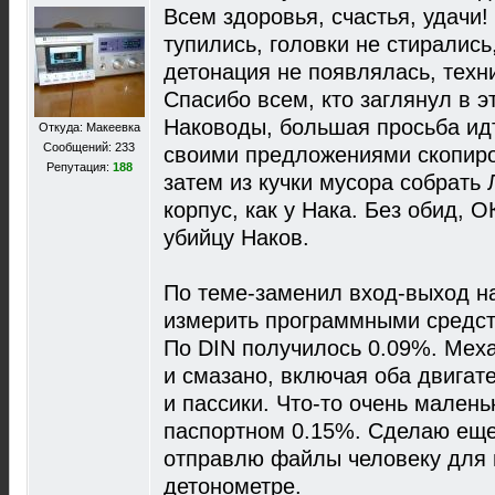
Всем здоровья, счастья, удачи
тупились, головки не стирались
детонация не появлялась, техн
Спасибо всем, кто заглянул в э
Наководы, большая просьба идт
Откуда: Макеевка
Сообщений: 233
своими предложениями скопиров
Репутация:
188
затем из кучки мусора собрать 
корпус, как у Нака. Без обид, 
убийцу Наков.
По теме-заменил вход-выход н
измерить программными средст
По DIN получилось 0.09%. Мех
и смазано, включая оба двигат
и пассики. Что-то очень малень
паспортном 0.15%. Сделаю еще
отправлю файлы человеку для 
детонометре.