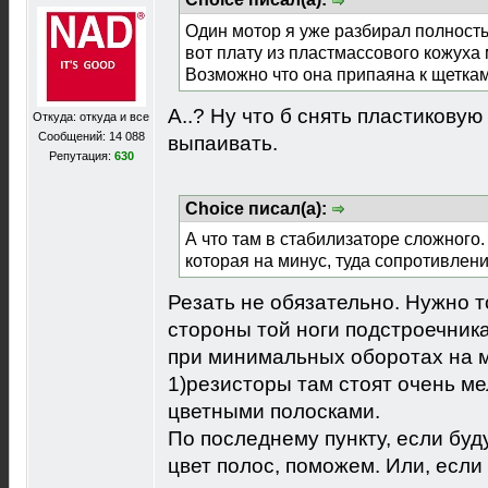
Один мотор я уже разбирал полность
вот плату из пластмассового кожуха 
Возможно что она припаяна к щеткам
А..? Ну что б снять пластиковую
Откуда: откуда и все
Сообщений: 14 088
выпаивать.
Репутация:
630
Choice писал(а):
А что там в стабилизаторе сложного
которая на минус, туда сопротивление
Резать не обязательно. Нужно т
стороны той ноги подстроечника
при минимальных оборотах на м
1)резисторы там стоят очень ме
цветными полосками.
По последнему пункту, если буд
цвет полос, поможем. Или, если