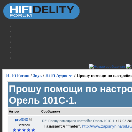
Hi-Fi Forum
/
Звук
/
Hi-Fi Аудио
/
Прошу помощи по настройке
Прошу помощи по настр
Орель 101С-1.
Автор
Сообщение
prof343
RE: Прошу помощи по настройке Орель 101С-1.
/
17-02-20
Ветеран
Называется "fmeter".
http://www.zapisnyh.narod.ru