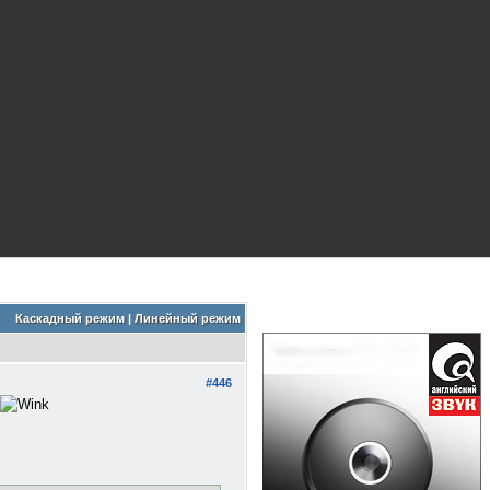
Каскадный режим
|
Линейный режим
#446