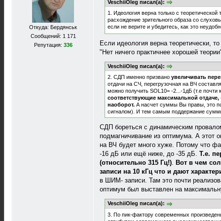
VeschiiOleg писал(а):
1. Идеология верна только с теоретической 
расхождение зрительного образа со слуховы
если не верите и убедитесь, как это неудоб
Откуда: Бердянськ
Сообщений: 1 171
Если идеология верна теоретически, то
Репутация:
336
"Нет ничего практичнее хорошей теории"
VeschiiOleg писал(а):
2. СДП именно призвано
увеличивать пере
отдачи на СЧ, перегрузочная на ВЧ составл
можно получить SOL10= -2...-1дБ (т.е почт
соответствующие максимальной отдаче, 
наоборот.
А насчет суммы Вы правы, это 
сигналом). И тем самым поддержание сумм
СДП бореться с динамическим провалом
подмагничивание из оптимума. А этот 
на ВЧ будет много хуже. Потому что фа
-16 дБ или ещё ниже, до -35 дБ.
Т.е. п
(относительно 315 Гц!)
.
Вот в чем сол
записи на 10 кГц что и дают характе
в ШИМ- записи. Там это почти реализо
оптимум был выставлен на максимальну
VeschiiOleg писал(а):
3. По пик-фактору современных произведе