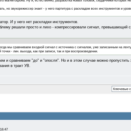
го магнитофона. Ну и, естественно, разработка новых головок, сердечники которых 
ть, но звукорежиссер знает - у него партитура с раскладом всех инструментов и уров
атор. И у него нет раскладки инструментов.
блему решали просто и лихо - компрессировали сигнал, превышающий с
огда мы сравниваем входной сигнал с источника с сигналом, уже записанным на лент
точки - лин. выхода, как при записи, так и при воспроизведении.
аем и сравниваем "до" и "опосля". Но и в этом случае можно пропустить
ания в тракт УВ.
 16:47