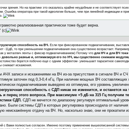
точки зрения. Но на практике это оказалось крайне неудобным и не соответствует пси
м. Ошибка оператора при такой идеологии больше, чем при линейной индикации и прив
но.
 грамотно реализованная практически тоже будет верна.
 (с)
грузочную способность на ВЧ.
Если при фиксированном подмагничивании, выставл
яет -11дБ, то при уменьшении подмагничивания она существенно возрастает. Например
и как у металлич ленты с фиксир подмагничиванием) Потому что
для НЧ и для ВЧ ток
- довольно разные и, оптимизируя его по НЧ, мы существенно снижаем модуля
постоянство борется побочно еще с одним эффектом- уменьшает паразитное самопод
ы снижает искажения.
 АЧХ записи и искажениями на ВЧ из-за присутствия в сигнале ВЧ и С
оптимум заточен под 0,3-0,4 кГц. При наличии мощных ВЧ составляжщих
ктически подмагничивание выведено из оптимума, его уровень увеличен. 
ерегрузочная способность с СДП никак не изменится, и останется на 
ь и перец этого вопроса. При максимуме +5 дБ на 315 Гц получим т
ристики СДП.
СДП не мечется по диапазону регулируя оптимальный урове
вано. Были системы СДП в которых регулировка происходила от наличи
ю неискажённую отдачу на ВЧ. Но, насколько знаю, они не прокатили из
ний с Вами полностью согласен. Именно поэтому применение вышеописанной систем