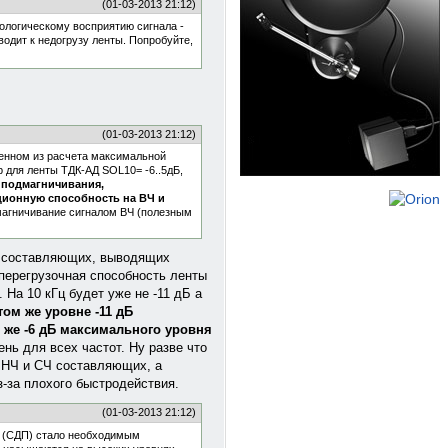
(01-03-2013 21:12)
хологическому восприятию сигнала -
одит к недогрузу ленты. Попробуйте,
(01-03-2013 21:12)
енном из расчета максимальной
 для ленты ТДК-АД SOL10= -6..5дБ,
и подмагничивания,
ционную способность на ВЧ и
магничивание сигналом ВЧ (полезным
Ч составляющих, выводящих
 перегрузочная способность ленты
На 10 кГц будет уже не -11 дБ а
том же уровне -11 дБ
е же -6 дБ максимального уровня
нь для всех частот. Ну разве что
я НЧ и СЧ составляющих, а
-за плохого быстродействия.
(01-03-2013 21:12)
ы (СДП) стало необходимым