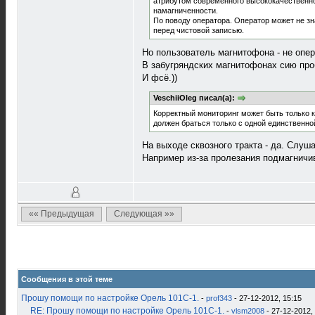
атрибутом современного высококачественно
намагниченности.
По поводу оператора. Оператор может не зна
перед чистовой записью.
Но пользователь магнитофона - не опер
В забугряндских магнитофонах сию про
И фсё.))
VeschiiOleg писал(а):
Корректный мониторинг может быть только к
должен браться только с одной единственной 
На выходе сквозного тракта - да. Слуш
Например из-за пролезания подмагничив
«« Предыдущая
Следующая »»
Сообщения в этой теме
Прошу помощи по настройке Орель 101С-1.
-
prof343
- 27-12-2012, 15:15
RE: Прошу помощи по настройке Орель 101С-1.
-
vlsm2008
- 27-12-2012,