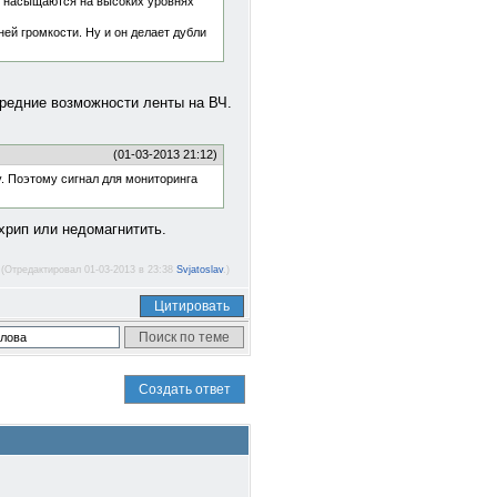
не насыщаются на высоких уровнях
ней громкости. Ну и он делает дубли
редние возможности ленты на ВЧ.
(01-03-2013 21:12)
у. Поэтому сигнал для мониторинга
 хрип или недомагнитить.
(Отредактировал 01-03-2013 в 23:38
Svjatoslav
.)
Цитировать
Создать ответ