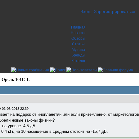
Вход
Зарегистрироваться
Главная
Новости
Обзоры
Статьи
Музыка
Бренды
Каталог
 Орель 101С-1.
/
01-03-2013 22:39
вает на подарок от инопланетян или если приземлённо, от маркетологов
зобрели новые законы физики?
 на уровне -4,5 дБ.
0,4 кГц на 10 насыщение в среднем отстоит на -15,7 дБ.