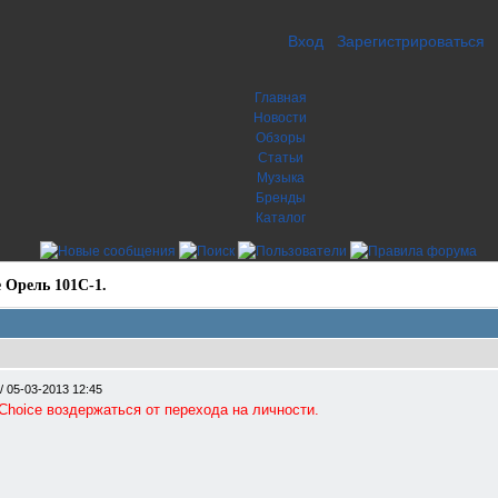
Вход
Зарегистрироваться
Главная
Новости
Обзоры
Статьи
Музыка
Бренды
Каталог
 Орель 101С-1.
/
05-03-2013 12:45
Choice воздержаться от перехода на личности.