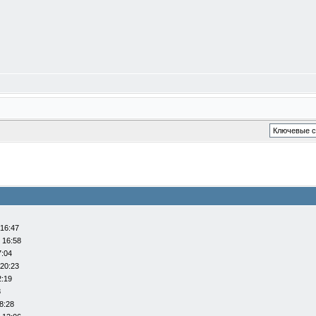
 16:47
 16:58
7:04
 20:23
2:19
8
8:28