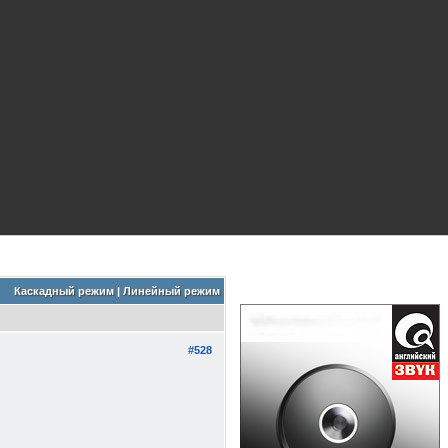
Каскадный режим
|
Линейный режим
#528