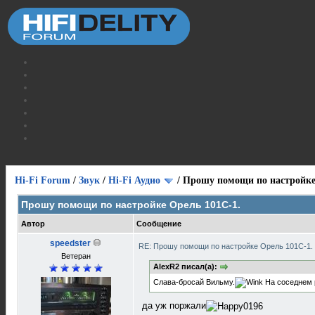
Hi-Fi Forum
/
Звук
/
Hi-Fi Аудио
/
Прошу помощи по настройке
Прошу помощи по настройке Орель 101С-1.
Автор
Сообщение
speedster
RE: Прошу помощи по настройке Орель 101С-1.
Ветеран
AlexR2 писал(а):
Слава-бросай Вильму.
На соседнем р
да уж поржали