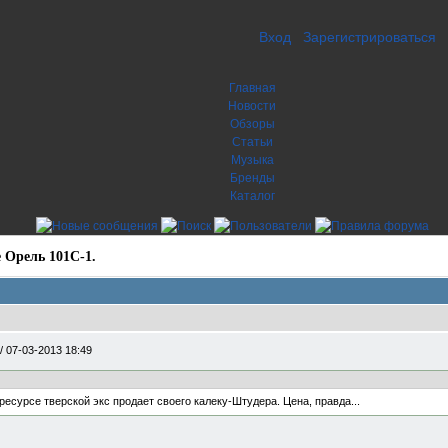
Вход
Зарегистрироваться
Главная
Новости
Обзоры
Статьи
Музыка
Бренды
Каталог
 Орель 101С-1.
/
07-03-2013 18:49
есурсе тверской экс продает своего калеку-Штудера. Цена, правда...