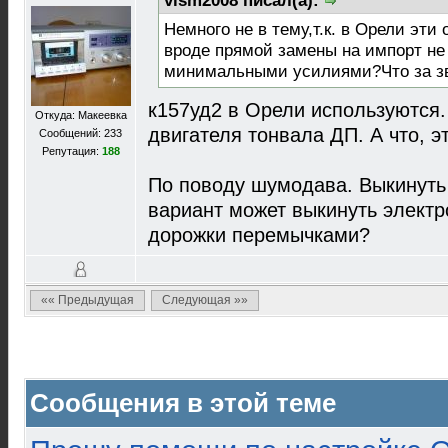
vlsm2008 писал(а):
Немного не в тему,т.к. в Орели эти
вроде прямой замены на импорт не
минимальными усилиями?Что за зв
к157уд2 в Орели используются.
Откуда: Макеевка
двигателя тонвала ДП. А что, э
Сообщений: 233
Репутация:
188
По поводу шумодава. Выкинуть 
вариант может выкинуть электр
дорожки перемычками?
«« Предыдущая
Следующая »»
Сообщения в этой теме