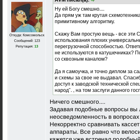
Ну ей Богу смешно....
Да прям уж там крутая схемотехника
примитивному алгоритму.
Скажу Вам простую вещь - все эти С
Откуда: Комсомольск
использования плохих универсальны
Сообщений: 123
перегрузочной способностью. Ответ
Репутация:
13
не используются в катушечниках? П
со сквозным каналом?
Да я самоучка, и точно диплом за са
и схемы за свое не выдавал. Спасиб
доступ к заводской технической спец
народ". , на том заслуги данного го
Ничего смешного....
Задавая подобные вопросы вы 
неосведомленность в вопросах 
Некорректно сравнивать кассет
аппараты. Все равно что велос
кажется уже встречал подобный