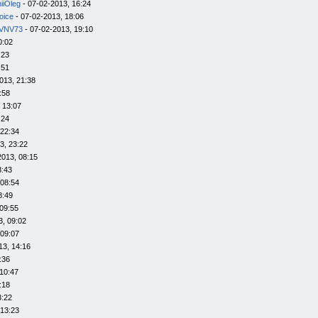
iiOleg
- 07-02-2013, 16:24
oice
- 07-02-2013, 18:06
VNV73
- 07-02-2013, 19:10
0:02
:23
:51
013, 21:38
:58
 13:07
:24
 22:34
3, 23:22
2013, 08:15
8:43
 08:54
8:49
09:55
3, 09:02
 09:07
13, 14:16
:36
10:47
:18
3:22
 13:23