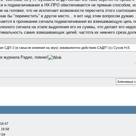
и и подмагничивания в НХ-ПРО обеспечивается не прямым способом, изм
 на головке, что не исключает возможности пересчета этого соотношени
ак бы "переместить" в другое место... я вот над этим вопросом думаю..
чается в проникании сигнала подмагничивания во взвешивающую цепь п
лезного сигнала на этапе выделения его из суммы, что делает его нед
тимальность самих взвешивающих цепей, частота их нижнего среза дол
ие СДП-2 (в смысле влияния на звук) эквивалентно действию САДП" (с) Сухов Н.Е.
из журнала Радио, помню!
(
 16:47
 16:58
7:04