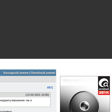
Каскадный режим
|
Линейный режим
#871
(13-04-2021 10:00)
недорегулирование так и
головки.