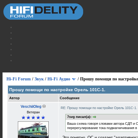
Hi-Fi Forum
/
Звук
/
Hi-Fi Аудио
/
Прошу помощи по настройке
Прошу помощи по настройке Орель 101С-1.
Автор
Сообщение
VeschiiOleg
RE: Прошу помощи по настройке Орель 101С-1.
Ветеран
7svg писал(а):
Ваша схема говоря словами автора СДП и СА
перерегулирование тока подмагничивания в 
Это понятно, ОС и создает "адаптивнос