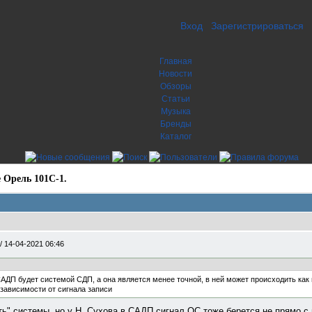
Вход
Зарегистрироваться
Главная
Новости
Обзоры
Статьи
Музыка
Бренды
Каталог
 Орель 101С-1.
/
14-04-2021 06:46
ДП будет системой СДП, а она является менее точной, в ней может происходить как 
зависимости от сигнала записи
ть" системы, но у Н. Сухова в САДП сигнал OC тоже берется не прямо с 