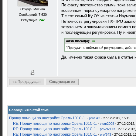
По факту постоянство суммы тока запис
Откуда: Москва
косвенным, через суммарное напряжение
Сообщений: 7 630
Т.е тот самый
Ку
ОУ из статьи Наумова к
Репутация:
242
Неточность регулировки НХ-ПРО заклю
затуханием и зашумливанием самого по
и последующей регулировки. Ну и неоп
adsh писал(а):
"При удачно пойманной регулировке, действ
Да, именно такая фраза была в статье 
«« Предыдущая
Следующая »»
Сообщения в этой теме
Прошу помощи по настройке Орель 101С-1.
-
prof343
- 27-12-2012, 15:15
RE: Прошу помощи по настройке Орель 101С-1.
-
vlsm2008
- 27-12-2012,
RE: Прошу помощи по настройке Орель 101С-1.
-
pavel2173
- 27-12-2012,
RE: Прошу помощи по настройке Орель 101С-1.
-
prof343
- 27-12-2012, 1