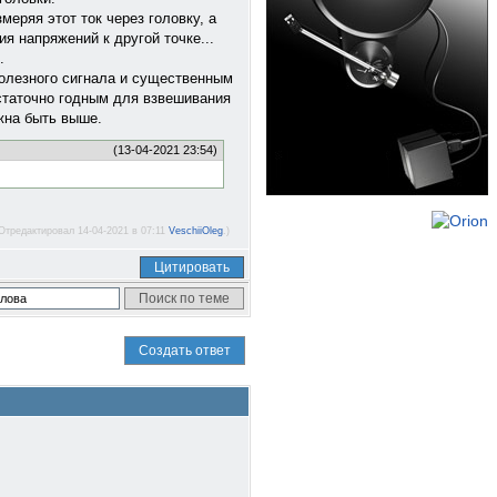
еряя этот ток через головку, а
я напряжений к другой точке...
.
олезного сигнала и существенным
остаточно годным для взвешивания
жна быть выше.
(13-04-2021 23:54)
Отредактировал 14-04-2021 в 07:11
VeschiiOleg
.)
Цитировать
Создать ответ