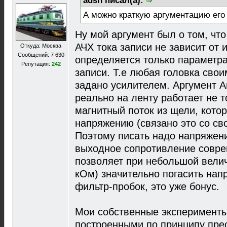
adsh писал(а):
А можно краткую аргументацию его
Ну мой аргумент был о том, что
АЧХ тока записи не зависит от 
Откуда: Москва
Сообщений: 7 630
определяется только параметр
Репутация:
242
записи. Т.е любая головка свои
задано усилителем. Аргумент А
реально на ленту работает не то
магнитный поток из щели, кото
напряжению (связано это со св
Поэтому писать надо напряжение
выходное сопротивление совре
позволяет при небольшой велич
кОм) значительно погасить нап
фильтр-пробок, это уже бонус.
Мои собственные эксперименты
построенными по принципу пре