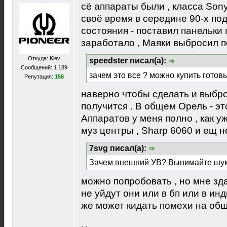
сё аппараты были , класса Sony
своё время в середине 90-х по
состояния - поставил панельки
заработало , Маяки выбросил п
Откуда: Kiev
speedster писал(а):
Сообщений: 1 189
зачем это все ? можно купить готов
Репутация:
158
наверно чтобы сделать и выброс
получится . В общем Орель - эт
Аппаратов у меня полно , как 
муз центры , Sharp 6060 и ещ н
7svg писал(а):
Зачем внешний УВ? Вынимайте шу
можно попробовать , но мне зд
не уйдут они или в бп или в ин
же может кидать помехи на об