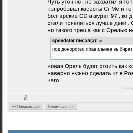
Чуть уточню , не захватил я то
попробовал касееты Cr Me и то 
болгарские CD аккурат 97 , ко
стали появляться лучше деки .
но такого треша как с Орелью н
speedster писал(а):
под донорство правильнее выбират
.
новая Орель будет стоить как 
наверно нужно сделать чт в Pos
чего
(Отре
«« Предыдущая
Следующая »»