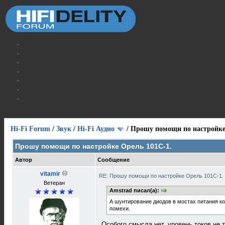
Hi-Fi Forum
/
Звук
/
Hi-Fi Аудио
/
Прошу помощи по настройке
Прошу помощи по настройке Орель 101С-1.
Автор
Сообщение
vitamir
RE: Прошу помощи по настройке Орель 101С-1.
Ветеран
Amstrad писал(а):
А шунтирование диодов в мостах питания к
помехи.
Особого смысла нет, уровень токов не