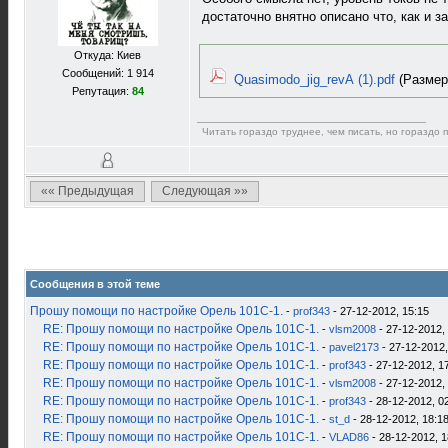
достаточно внятно описано что, как и з
Откуда: Киев
Сообщений: 1 914
Quasimodo_jig_revA (1).pdf
(Размер:
Репутация:
84
Читать гораздо труднее, чем писать, но гораздо 
«« Предыдущая
Следующая »»
Сообщения в этой теме
Прошу помощи по настройке Орель 101С-1.
-
prof343
- 27-12-2012, 15:15
RE: Прошу помощи по настройке Орель 101С-1.
-
vlsm2008
- 27-12-2012,
RE: Прошу помощи по настройке Орель 101С-1.
-
pavel2173
- 27-12-2012,
RE: Прошу помощи по настройке Орель 101С-1.
-
prof343
- 27-12-2012, 1
RE: Прошу помощи по настройке Орель 101С-1.
-
vlsm2008
- 27-12-2012,
RE: Прошу помощи по настройке Орель 101С-1.
-
prof343
- 28-12-2012, 0
RE: Прошу помощи по настройке Орель 101С-1.
-
st_d
- 28-12-2012, 18:1
RE: Прошу помощи по настройке Орель 101С-1.
-
VLAD86
- 28-12-2012, 1