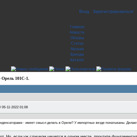
Вход
Зарегистрироваться
Главная
Новости
Обзоры
Статьи
Музыка
Бренды
Каталог
 Орель 101С-1.
/
05-11-2022 01:08
онденсаторами - имеет смысл делать в Орели? У импортных везде понатыканы. Делают
 тот. Но, если уж слишком чешется в одном месте, прочтите фундамента