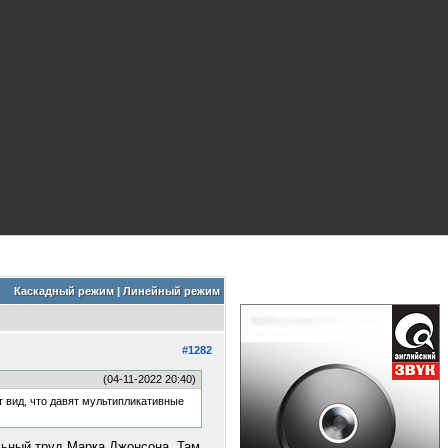
Каскадный режим
|
Линейный режим
#1282
(04-11-2022 20:40)
 вид, что давят мультипликативные
льный труд Марка Джонсона. Там