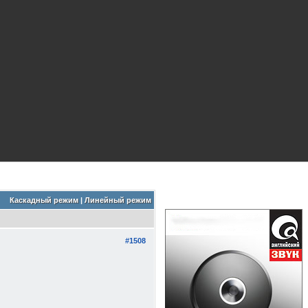
Каскадный режим
|
Линейный режим
#1508