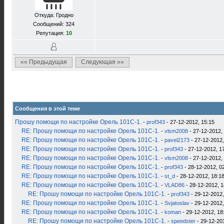
Откуда: Гродно
Сообщений: 324
Репутация:
10
«« Предыдущая
Следующая »»
Сообщения в этой теме
Прошу помощи по настройке Орель 101С-1.
-
prof343
- 27-12-2012, 15:15
RE: Прошу помощи по настройке Орель 101С-1.
-
vlsm2008
- 27-12-2012,
RE: Прошу помощи по настройке Орель 101С-1.
-
pavel2173
- 27-12-2012,
RE: Прошу помощи по настройке Орель 101С-1.
-
prof343
- 27-12-2012, 1
RE: Прошу помощи по настройке Орель 101С-1.
-
vlsm2008
- 27-12-2012,
RE: Прошу помощи по настройке Орель 101С-1.
-
prof343
- 28-12-2012, 0
RE: Прошу помощи по настройке Орель 101С-1.
-
st_d
- 28-12-2012, 18:1
RE: Прошу помощи по настройке Орель 101С-1.
-
VLAD86
- 28-12-2012, 1
RE: Прошу помощи по настройке Орель 101С-1.
-
prof343
- 29-12-2012,
RE: Прошу помощи по настройке Орель 101С-1.
-
Svjatoslav
- 29-12-2012,
RE: Прошу помощи по настройке Орель 101С-1.
-
koman
- 29-12-2012, 18
RE: Прошу помощи по настройке Орель 101С-1.
-
speedster
- 29-12-20