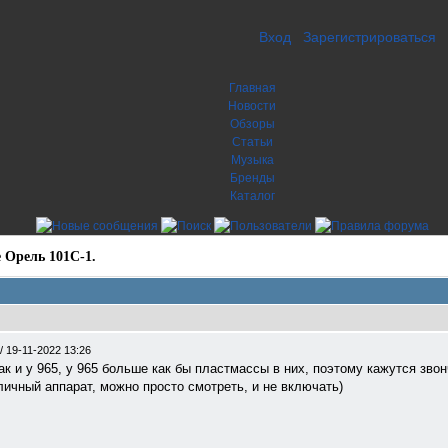
Вход
Зарегистрироваться
Главная
Новости
Обзоры
Статьи
Музыка
Бренды
Каталог
 Орель 101С-1.
/
19-11-2022 13:26
к и у 965, у 965 больше как бы пластмассы в них, поэтому кажутся звон
личный аппарат, можно просто смотреть, и не включать)