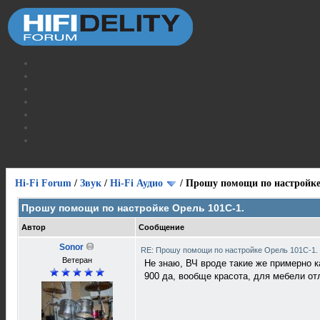
Hi-Fi Forum
/
Звук
/
Hi-Fi Аудио
/
Прошу помощи по настройке
Прошу помощи по настройке Орель 101С-1.
Автор
Сообщение
Sonor
RE: Прошу помощи по настройке Орель 101С-1.
Ветеран
Не знаю, ВЧ вроде такие же примерно ка
900 да, вообще красота, для мебели от