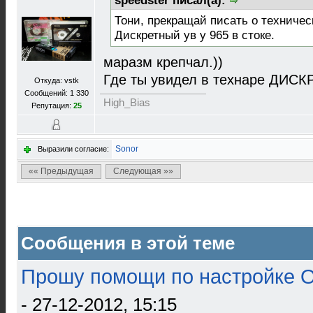
speedster писал(а):
Тони, прекращай писать о техничес
Дискретный ув у 965 в стоке.
маразм крепчал.))
Где ты увидел в технаре ДИС
Откуда: vstk
Сообщений: 1 330
High_Bias
Репутация:
25
Sonor
Выразили согласие:
«« Предыдущая
Следующая »»
Сообщения в этой теме
Прошу помощи по настройке О
- 27-12-2012, 15:15