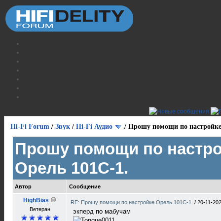
Hi-Fi Forum
/
Звук
/
Hi-Fi Аудио
/
Прошу помощи по настройке
Прошу помощи по настр
Орель 101С-1.
Автор
Сообщение
HighBias
RE: Прошу помощи по настройке Орель 101С-1.
/
20-11-202
Ветеран
экперд по мабучам