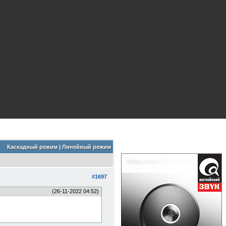
Каскадный режим
|
Линейный режим
#1697
(26-11-2022 04:52)