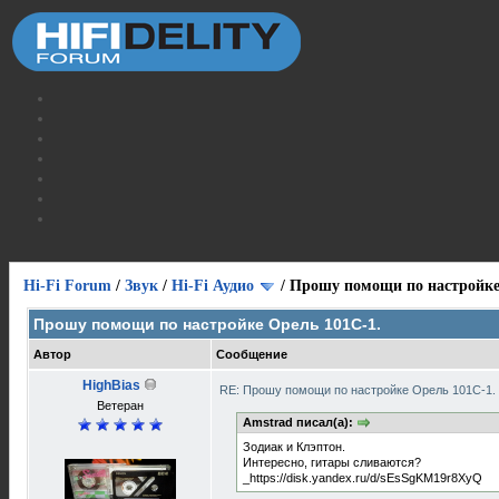
Hi-Fi Forum
/
Звук
/
Hi-Fi Аудио
/
Прошу помощи по настройке
Прошу помощи по настройке Орель 101С-1.
Автор
Сообщение
HighBias
RE: Прошу помощи по настройке Орель 101С-1.
Ветеран
Amstrad писал(а):
Зодиак и Клэптон.
Интересно, гитары сливаются?
_https://disk.yandex.ru/d/sEsSgKM19r8XyQ