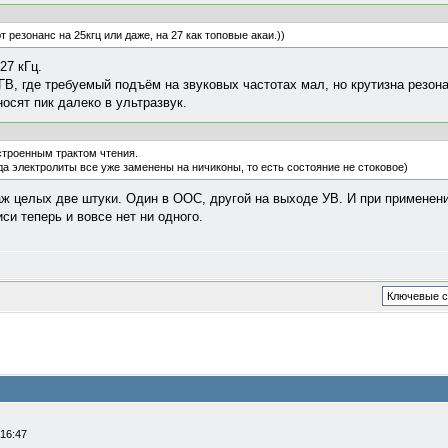
 резонанс на 25кгц или даже, на 27 как топовые акаи.))
27 кГц.
В, где требуемый подъём на звуковых частотах мал, но крутизна резон
носят пик далеко в ультразвук.
строенным трактом чтения.
да электролиты все уже заменены на ничиконы, то есть состояние не стоковое)
 аж целых две штуки. Один в ООС, другой на выходе УВ. И при примене
си теперь и вовсе нет ни одного.
 16:47