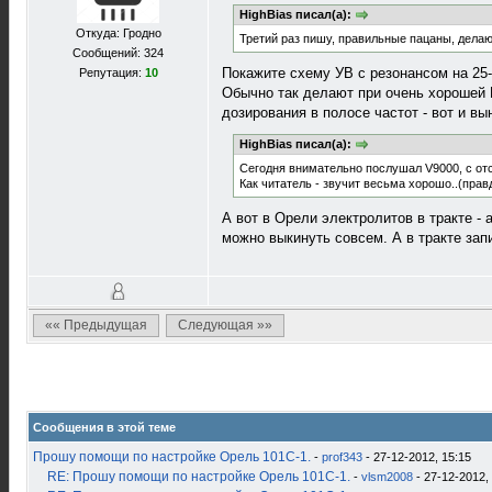
HighBias писал(а):
Откуда: Гродно
Третий раз пишу, правильные пацаны, делают
Сообщений: 324
Покажите схему УВ с резонансом на 25-
Репутация:
10
Обычно так делают при очень хорошей Г
дозирования в полосе частот - вот и вы
HighBias писал(а):
Сегодня внимательно послушал V9000, с от
Как читатель - звучит весьма хорошо..(прав
А вот в Орели электролитов в тракте -
можно выкинуть совсем. А в тракте запи
«« Предыдущая
Следующая »»
Сообщения в этой теме
Прошу помощи по настройке Орель 101С-1.
-
prof343
- 27-12-2012, 15:15
RE: Прошу помощи по настройке Орель 101С-1.
-
vlsm2008
- 27-12-2012,