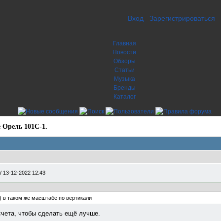
Вход
Зарегистрироваться
Главная
Новости
Обзоры
Статьи
Музыка
Бренды
Каталог
 Орель 101С-1.
/
13-12-2022 12:43
 в таком же масштабе по вертикали
счета, чтобы сделать ещё лучше.