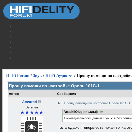
Hi-Fi Forum
/
Звук
/
Hi-Fi Аудио
/
Прошу помощи по настройке
Прошу помощи по настройке Орель 101С-1.
Автор
Сообщение
Amstrad
RE: Прошу помощи по настройке Орель 101С-1.
Ветеран
VeschiiOleg писал(а):
Выкладываю обещанный шум УВ (без ленты)
Благодарю. Теперь есть некая точка от