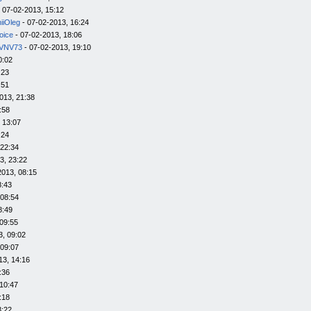
 07-02-2013, 15:12
iiOleg
- 07-02-2013, 16:24
oice
- 07-02-2013, 18:06
VNV73
- 07-02-2013, 19:10
0:02
:23
:51
013, 21:38
:58
 13:07
:24
 22:34
3, 23:22
2013, 08:15
8:43
 08:54
8:49
09:55
3, 09:02
 09:07
13, 14:16
:36
10:47
:18
3:22