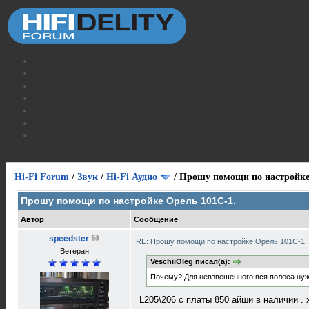
Hi-Fi Forum
/
Звук
/
Hi-Fi Аудио
/
Прошу помощи по настройке
Прошу помощи по настройке Орель 101С-1.
Автор
Сообщение
speedster
RE: Прошу помощи по настройке Орель 101С-1.
Ветеран
VeschiiOleg писал(а):
Почему? Для невзвешенного вся полоса нужн
L205\206 с платы 850 айши в наличии . 