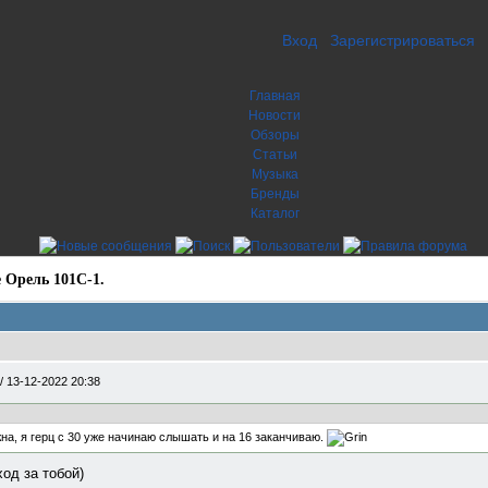
Вход
Зарегистрироваться
Главная
Новости
Обзоры
Статьи
Музыка
Бренды
Каталог
 Орель 101С-1.
/
13-12-2022 20:38
а, я герц с 30 уже начинаю слышать и на 16 заканчиваю.
ход за тобой)