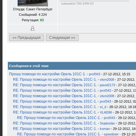
nakamichi 700-2\PA-5!!
Откуда: Санкт-Петербург
Сообщений: 4 224
Репутация:
63
«« Предыдущая
Следующая »»
Сообщения в этой теме
Прошу помощи по настройке Орель 101С-1.
-
prof343
- 27-12-2012, 15:15
RE: Прошу помощи по настройке Орель 101С-1.
-
vlsm2008
- 27-12-2012,
RE: Прошу помощи по настройке Орель 101С-1.
-
pavel2173
- 27-12-2012,
RE: Прошу помощи по настройке Орель 101С-1.
-
prof343
- 27-12-2012, 1
RE: Прошу помощи по настройке Орель 101С-1.
-
vlsm2008
- 27-12-2012,
RE: Прошу помощи по настройке Орель 101С-1.
-
prof343
- 28-12-2012, 0
RE: Прошу помощи по настройке Орель 101С-1.
-
st_d
- 28-12-2012, 18:1
RE: Прошу помощи по настройке Орель 101С-1.
-
VLAD86
- 28-12-2012, 1
RE: Прошу помощи по настройке Орель 101С-1.
-
prof343
- 29-12-2012,
RE: Прошу помощи по настройке Орель 101С-1.
-
Svjatoslav
- 29-12-2012,
RE: Прошу помощи по настройке Орель 101С-1.
-
koman
- 29-12-2012, 18
RE: Прошу помощи по настройке Орель 101С-1.
-
speedster
- 29-12-20