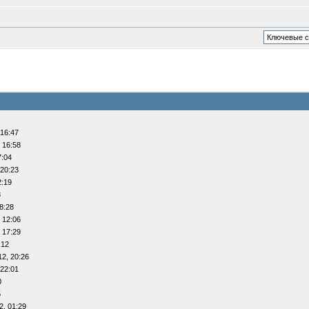
 16:47
 16:58
7:04
 20:23
2:19
8
8:28
 12:06
 17:29
:12
12, 20:26
 22:01
0
5
2, 01:29