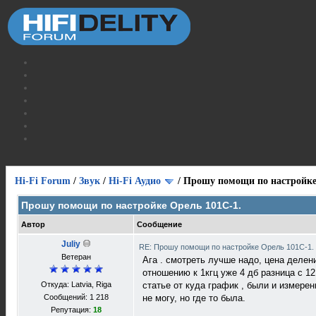
Hi-Fi Forum
/
Звук
/
Hi-Fi Аудио
/
Прошу помощи по настройке
Прошу помощи по настройке Орель 101С-1.
Автор
Сообщение
Juliy
RE: Прошу помощи по настройке Орель 101С-1.
Ветеран
Ага . смотреть лучше надо, цена делен
отношению к 1кгц уже 4 дб разница с 12
Откуда: Latvia, Riga
статье от куда график , были и измерен
Сообщений: 1 218
не могу, но где то была.
Репутация:
18