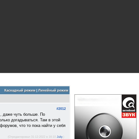
Каскадный режим
|
Линейный режим
#2012
 , даже чуть больше. По
только догадываться. Там в этой
 форумов, что то пока найти у себя
(Отредактировал 31-12-2022 в 16:10
Juliy
.)