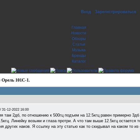
Вход
Зарегистрироваться
Главная
Новости
Обзоры
Статьи
Музыка
Бренды
Каталог
 Орель 101С-1.
/
31-12-2022 16:00
ия там 2дб, по отношению к 500гц подъем на 12.5кгц равен примерно 3дб
.5кгц. Линейку возьми и глаза протри. А что там выше 12.5кгц остается 
ия других наков. Я ссылку на эту статью как то скидывал на каком то из