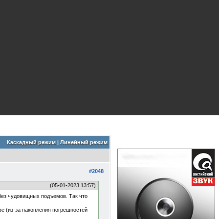
Каскадный режим
|
Линейный режим
#2048
(05-01-2023 13:57)
без чудовищных подъемов. Так что
ве (из-за накопления погрешностей