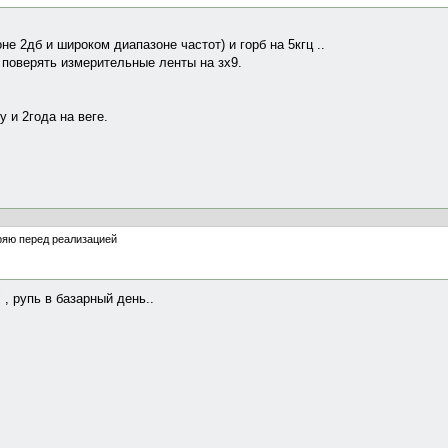
не 2дб и широком диапазоне частот) и горб на 5кгц ..
 поверять измерительные ленты на зх9.
 и 2года на веге.
ряю перед реализацией
 рупь в базарный день..