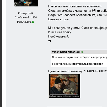
Наком ничего поверять не возможно.
Сильная змейка у читалки на НЧ (в райо
Откуда: vstk
Надо быть совсем бестолковым, что бы
Сообщений: 1 330
Вечный клоун..
Репутация:
25
Мы тебя учили учили, 9 лет на хайфайру
И все без толку.
Необучаемый.
=(
VeschiiOleg писал(а):
Я их очень тщательно отбираю и перепрове
с составлением
протокола калибровки
Цена твоему протоколу "КАЛИБРОВКИ" ,