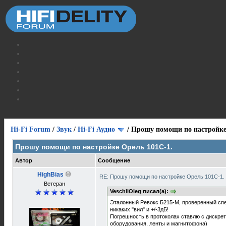
Hi-Fi Forum
/
Звук
/
Hi-Fi Аудио
/
Прошу помощи по настройке
Прошу помощи по настройке Орель 101С-1.
Автор
Сообщение
HighBias
RE: Прошу помощи по настройке Орель 101С-1.
Ветеран
VeschiiOleg писал(а):
Эталонный Pевокс Б215-М, проверенный спе
никаких "вил" и +/-3дБ!
Погрешность в протоколах ставлю с дискре
оборудования, ленты и магнитофона)