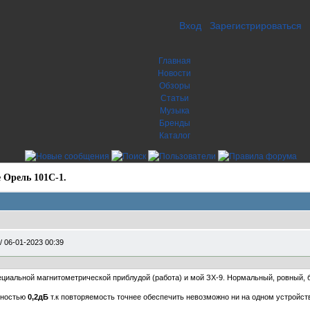
Вход
Зарегистрироваться
Главная
Новости
Обзоры
Статьи
Музыка
Бренды
Каталог
 Орель 101С-1.
/
06-01-2023 00:39
циальной магнитометрической приблудой (работа) и мой ЗХ-9. Нормальный, ровный, 
тностью
0,2дБ
т.к повторяемость точнее обеспечить невозможно ни на одном устройст