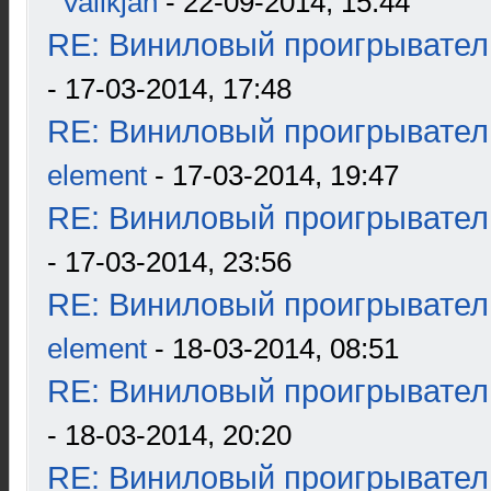
Valikjan
- 22-09-2014, 15:44
RE: Виниловый проигрыватель
- 17-03-2014, 17:48
RE: Виниловый проигрыватель
element
- 17-03-2014, 19:47
RE: Виниловый проигрыватель
- 17-03-2014, 23:56
RE: Виниловый проигрыватель
element
- 18-03-2014, 08:51
RE: Виниловый проигрыватель
- 18-03-2014, 20:20
RE: Виниловый проигрыватель