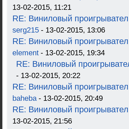
13-02-2015, 11:21
RE: Виниловый проигрыватель
serg215
- 13-02-2015, 13:06
RE: Виниловый проигрыватель
element
- 13-02-2015, 19:34
RE: Виниловый проигрывател
- 13-02-2015, 20:22
RE: Виниловый проигрыватель
baheba
- 13-02-2015, 20:49
RE: Виниловый проигрыватель
13-02-2015, 21:56