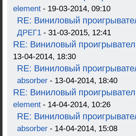
element
- 19-03-2014, 09:10
RE: Виниловый проигрывател
ДРЕГ1
- 31-03-2015, 12:41
RE: Виниловый проигрыватель
13-04-2014, 18:30
RE: Виниловый проигрывател
absorber
- 13-04-2014, 18:40
RE: Виниловый проигрыватель
element
- 14-04-2014, 10:26
RE: Виниловый проигрывател
absorber
- 14-04-2014, 15:08