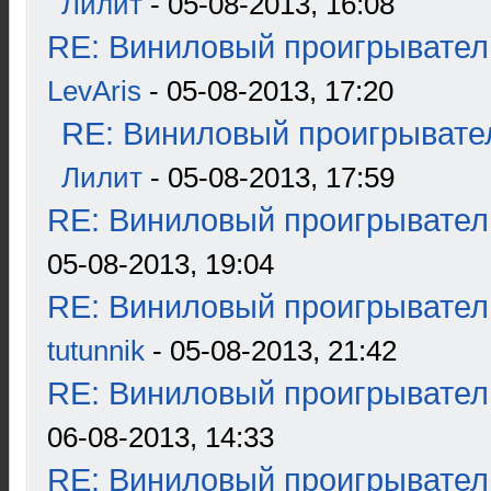
Лилит
- 05-08-2013, 16:08
RE: Виниловый проигрыватель
LevAris
- 05-08-2013, 17:20
RE: Виниловый проигрывател
Лилит
- 05-08-2013, 17:59
RE: Виниловый проигрыватель
05-08-2013, 19:04
RE: Виниловый проигрыватель
tutunnik
- 05-08-2013, 21:42
RE: Виниловый проигрыватель
06-08-2013, 14:33
RE: Виниловый проигрыватель