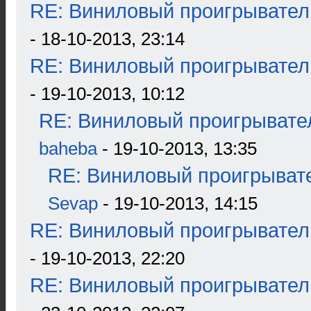
RE: Виниловый проигрыватель
- 18-10-2013, 23:14
RE: Виниловый проигрыватель
- 19-10-2013, 10:12
RE: Виниловый проигрывател
baheba
- 19-10-2013, 13:35
RE: Виниловый проигрывате
Sevap
- 19-10-2013, 14:15
RE: Виниловый проигрыватель
- 19-10-2013, 22:20
RE: Виниловый проигрыватель