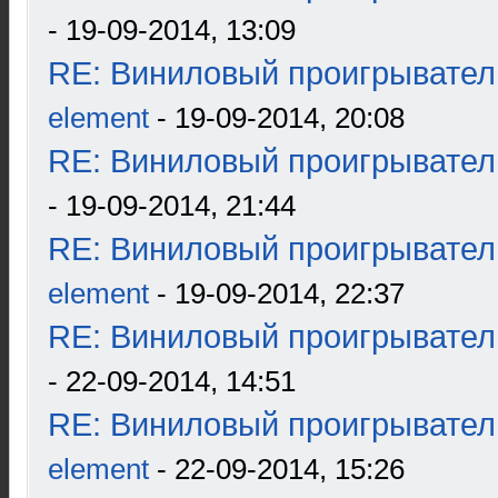
- 19-09-2014, 13:09
RE: Виниловый проигрыватель
element
- 19-09-2014, 20:08
RE: Виниловый проигрыватель
- 19-09-2014, 21:44
RE: Виниловый проигрыватель
element
- 19-09-2014, 22:37
RE: Виниловый проигрыватель
- 22-09-2014, 14:51
RE: Виниловый проигрыватель
element
- 22-09-2014, 15:26