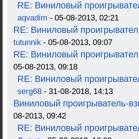
RE: Виниловый проигрывател
aqvadim
- 05-08-2013, 02:21
RE: Виниловый проигрыватель
tutunnik
- 05-08-2013, 09:07
RE: Виниловый проигрыватель
05-08-2013, 09:18
RE: Виниловый проигрывател
serg68
- 31-08-2018, 14:13
Виниловый проигрыватель-взг
08-2013, 09:42
RE: Виниловый проигрывател