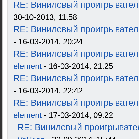
RE: Виниловый проигрыватель
30-10-2013, 11:58
RE: Виниловый проигрыватель
- 16-03-2014, 20:24
RE: Виниловый проигрыватель
element
- 16-03-2014, 21:25
RE: Виниловый проигрыватель
- 16-03-2014, 22:42
RE: Виниловый проигрыватель
element
- 17-03-2014, 09:22
RE: Виниловый проигрывател