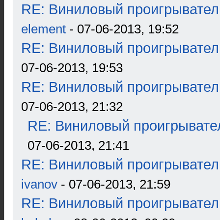
RE: Виниловый проигрыватель
element
- 07-06-2013, 19:52
RE: Виниловый проигрыватель
07-06-2013, 19:53
RE: Виниловый проигрыватель
07-06-2013, 21:32
RE: Виниловый проигрывател
07-06-2013, 21:41
RE: Виниловый проигрыватель
ivanov
- 07-06-2013, 21:59
RE: Виниловый проигрыватель