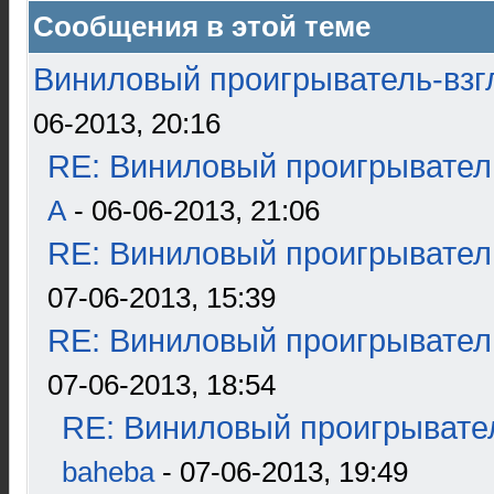
Сообщения в этой теме
Виниловый проигрыватель-взгл
06-2013, 20:16
RE: Виниловый проигрыватель
A
- 06-06-2013, 21:06
RE: Виниловый проигрыватель
07-06-2013, 15:39
RE: Виниловый проигрыватель
07-06-2013, 18:54
RE: Виниловый проигрывател
baheba
- 07-06-2013, 19:49