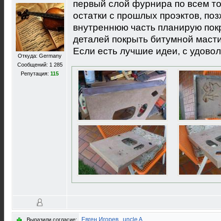
первый слой фурнира по всем т
остатки с прошлых проэктов, по
внутреннюю часть планирую покр
деталей покрыть битумной маст
Если есть лучшие идеи, с удово
Откуда: Germany
Сообщений: 1 285
Репутация:
115
Евген Игорев
,
uncle A
Выразили согласие: