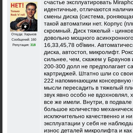
счастье эксплуатировать Miraph
идентичные, отличаются наличие
смены диска (система, роняющая 
такой автоматики нет. Корпус (пл
скромный. Диск тяжелый - цинко
Откуда: Харьков
довольно мощного асинхронного
Сообщений: 160
16,33,45,78 об\мин. Автоматичес
Репутация:
318
диска, автостоп, микролифт. Ро
сильнее, чем, скажем у Браунов 
200-300 долл не предполагает с
картриджей. Штатно шли со свои
222 напоминающим консервную б
мысли пересадить в тяжелый плинт
звук явно особо не вдохновлял, 
все же имели. Внутри, в подвал
большое количество механическ
исключительно качественно и ни
эксплуатации у себя не наблюдал
износ деталей микролифта и как