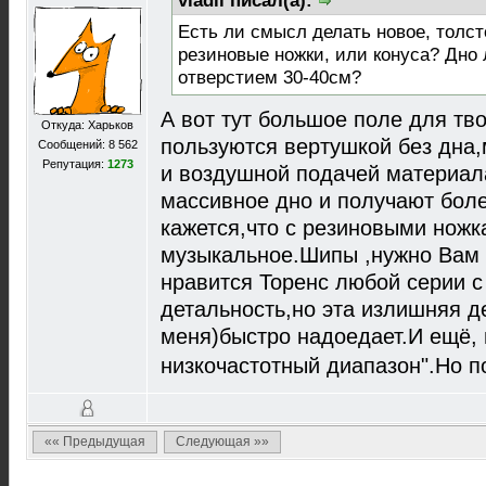
vladli писал(а):
Есть ли смысл делать новое, толс
резиновые ножки, или конуса? Дно
отверстием 30-40см?
А вот тут большое поле для тв
Откуда: Харьков
пользуются вертушкой без дна,
Сообщений: 8 562
Репутация:
1273
и воздушной подачей материала
массивное дно и получают бол
кажется,что с резиновыми ножк
музыкальное.Шипы ,нужно Вам 
нравится Торенс любой серии 
детальность,но эта излишняя д
меня)быстро надоедает.И ещё,
низкочастотный диапазон".Но п
«« Предыдущая
Следующая »»