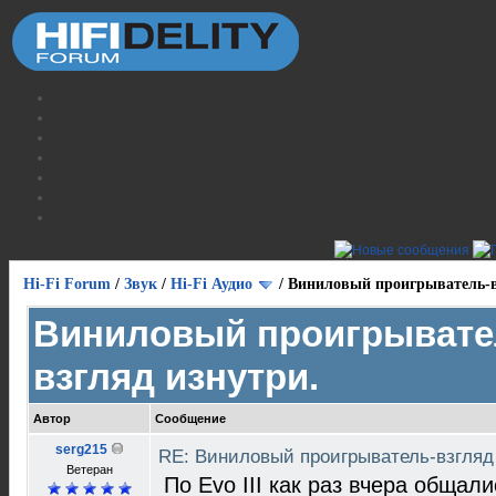
Hi-Fi Forum
/
Звук
/
Hi-Fi Аудио
/
Виниловый проигрыватель-в
Виниловый проигрывате
взгляд изнутри.
Автор
Сообщение
serg215
RE: Виниловый проигрыватель-взгляд
Ветеран
По Evo III как раз вчера общалис