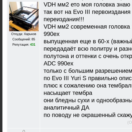
VDH мм2 ето моя головка знаю
так вот на Evo III первоиздания
переиздания!!!
VDH мм2 современная головка 9
990ex
Откуда: Харьков
Сообщений: 85
выпущенная еще в 60-х (важны
Репутация:
431
передадаёт всю политру и разн
полутона и оттенки с очень о
ADC 990ex
только с большим разрешением
по Evo III Yuri S правильно опи
плюс к сожалению она тембраль
насыщает тембра
они бледны сухи и однообразн
аналитичный ДА
по поводу не окрашенный скаж
(О