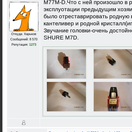
M77M-D.Что с ней произошло в 
эксплуотации предыдущим хозя
было отреставрировать родную 
кантеливер и родной кристалл(иг
Звучание головки-очень достойн
Откуда: Харьков
SHURE М7D.
Сообщений: 8 570
Репутация:
1273