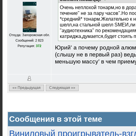
Очень неплохой тонарм,но в дор
течение" не за пару часов".Но п
*средний* тонарм.Желательно к
шелл,на стальной шелл SMEИ,ли
"аудиотехника" по рекомендаци
Откуда: Запорожская обл.
катриджа,думается,будет стоять 
Сообщений: 2 823
Репутация:
372
Юрий' а почему родной алюм
(слышу не в первый раз) вед
меньшую массу' в чем прием
«« Предыдущая
Следующая »»
Сообщения в этой теме
Виниловый проигрыватель-взгл