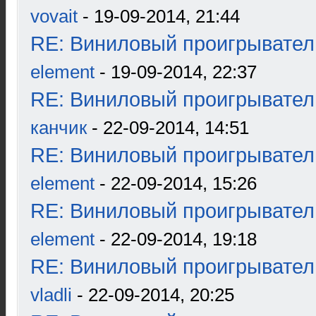
vovait
- 19-09-2014, 21:44
RE: Виниловый проигрыватель
element
- 19-09-2014, 22:37
RE: Виниловый проигрыватель
канчик
- 22-09-2014, 14:51
RE: Виниловый проигрыватель
element
- 22-09-2014, 15:26
RE: Виниловый проигрыватель
element
- 22-09-2014, 19:18
RE: Виниловый проигрыватель
vladli
- 22-09-2014, 20:25