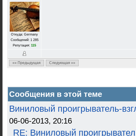
Откуда: Germany
Сообщений: 1 285
Репутация:
115
«« Предыдущая
Следующая »»
Сообщения в этой теме
Виниловый проигрыватель-взгл
06-06-2013, 20:16
RE: Виниловый проигрыватель