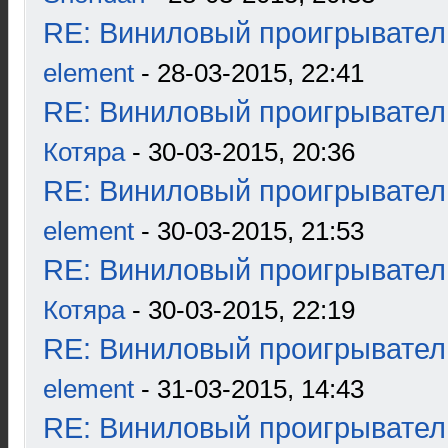
RE: Виниловый проигрыватель
element
- 28-03-2015, 22:41
RE: Виниловый проигрыватель
Котяра
- 30-03-2015, 20:36
RE: Виниловый проигрыватель
element
- 30-03-2015, 21:53
RE: Виниловый проигрыватель
Котяра
- 30-03-2015, 22:19
RE: Виниловый проигрыватель
element
- 31-03-2015, 14:43
RE: Виниловый проигрыватель