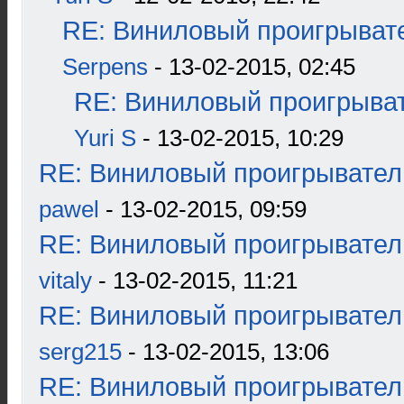
RE: Виниловый проигрывате
Serpens
- 13-02-2015, 02:45
RE: Виниловый проигрыват
Yuri S
- 13-02-2015, 10:29
RE: Виниловый проигрыватель
pawel
- 13-02-2015, 09:59
RE: Виниловый проигрыватель
vitaly
- 13-02-2015, 11:21
RE: Виниловый проигрыватель
serg215
- 13-02-2015, 13:06
RE: Виниловый проигрыватель