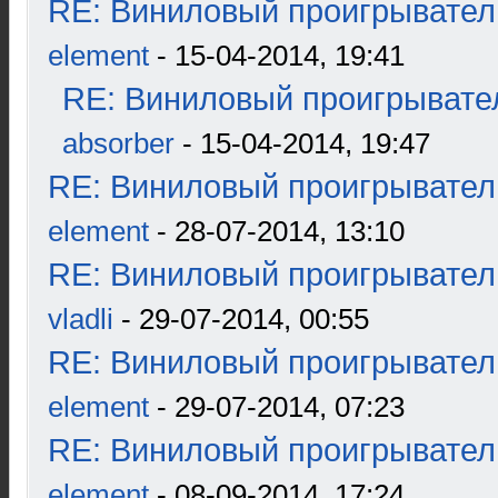
RE: Виниловый проигрыватель
element
- 15-04-2014, 19:41
RE: Виниловый проигрывател
absorber
- 15-04-2014, 19:47
RE: Виниловый проигрыватель
element
- 28-07-2014, 13:10
RE: Виниловый проигрыватель
vladli
- 29-07-2014, 00:55
RE: Виниловый проигрыватель
element
- 29-07-2014, 07:23
RE: Виниловый проигрыватель
element
- 08-09-2014, 17:24