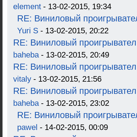
element
- 13-02-2015, 19:34
RE: Виниловый проигрывател
Yuri S
- 13-02-2015, 20:22
RE: Виниловый проигрыватель
baheba
- 13-02-2015, 20:49
RE: Виниловый проигрыватель
vitaly
- 13-02-2015, 21:56
RE: Виниловый проигрыватель
baheba
- 13-02-2015, 23:02
RE: Виниловый проигрывател
pawel
- 14-02-2015, 00:09