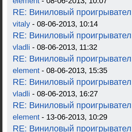
element
- 08-06-2013, 10:07
RE: Виниловый проигрыватель
vitaly
- 08-06-2013, 10:14
RE: Виниловый проигрыватель
vladli
- 08-06-2013, 11:32
RE: Виниловый проигрыватель
element
- 08-06-2013, 15:35
RE: Виниловый проигрыватель
vladli
- 08-06-2013, 16:27
RE: Виниловый проигрыватель
element
- 13-06-2013, 10:29
RE: Виниловый проигрыватель