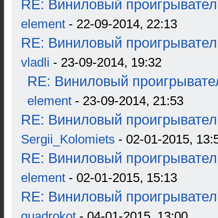
RE: Виниловый проигрыватель
element
- 22-09-2014, 22:13
RE: Виниловый проигрыватель
vladli
- 23-09-2014, 19:32
RE: Виниловый проигрывател
element
- 23-09-2014, 21:53
RE: Виниловый проигрыватель
Sergii_Kolomiets
- 02-01-2015, 13:
RE: Виниловый проигрыватель
element
- 02-01-2015, 15:13
RE: Виниловый проигрыватель
quadrokot
- 04-01-2015, 13:00