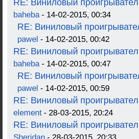
RE: Виниловый проигрыватель
baheba
- 14-02-2015, 00:34
RE: Виниловый проигрывател
pawel
- 14-02-2015, 00:42
RE: Виниловый проигрыватель
baheba
- 14-02-2015, 00:47
RE: Виниловый проигрывател
pawel
- 14-02-2015, 00:59
RE: Виниловый проигрыватель
element
- 28-03-2015, 20:24
RE: Виниловый проигрыватель
Sheridan
- 28-03-2015, 20:33