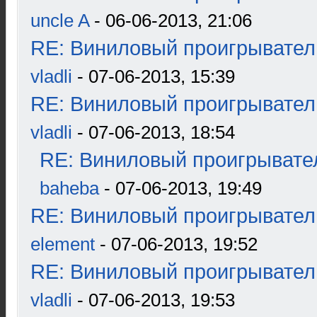
uncle A
- 06-06-2013, 21:06
RE: Виниловый проигрыватель
vladli
- 07-06-2013, 15:39
RE: Виниловый проигрыватель
vladli
- 07-06-2013, 18:54
RE: Виниловый проигрывател
baheba
- 07-06-2013, 19:49
RE: Виниловый проигрыватель
element
- 07-06-2013, 19:52
RE: Виниловый проигрыватель
vladli
- 07-06-2013, 19:53