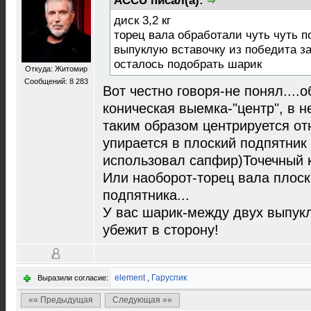
ACCU писал(а):
диск 3,2 кг
торец вала обработали чуть чуть п
выпуклую вставочку из победита з
осталось подобрать шарик
Откуда: Житомир
Сообщений: 8 283
Вот честно говоря-не понял....
коническая выемка-"центр", в 
таким образом центрируется от
упирается в плоский подпятник
использовал сапфир)Точечный 
Или наоборот-торец вала плоск
подпятника...
У вас шарик-между двух выпук
убежит в сторону!
element
,
Гаруспик
Выразили согласие:
«« Предыдущая
Следующая »»