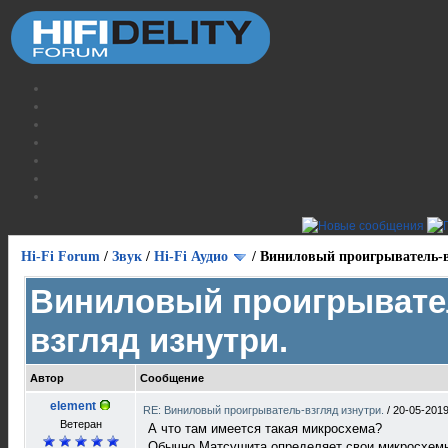
Hi-Fi Forum
/
Звук
/
Hi-Fi Аудио
/
Виниловый проигрыватель-в
Виниловый проигрывате
взгляд изнутри.
Автор
Сообщение
element
RE: Виниловый проигрыватель-взгляд изнутри.
/
20-05-2019
Ветеран
А что там имеется такая микросхема?
Обычно Матсушита определяет свои микросхемы 