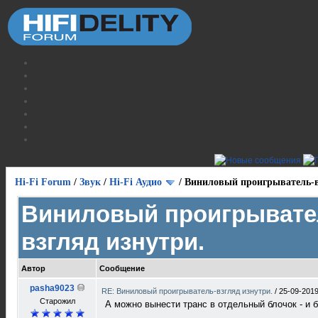
Hi-Fi Forum
/
Звук
/
Hi-Fi Аудио
/
Виниловый проигрыватель-в
Виниловый проигрывате
взгляд изнутри.
Автор
Сообщение
pasha9023
RE: Виниловый проигрыватель-взгляд изнутри.
/
25-09-2019
Старожил
А можно вынести транс в отдельный блочок - и б