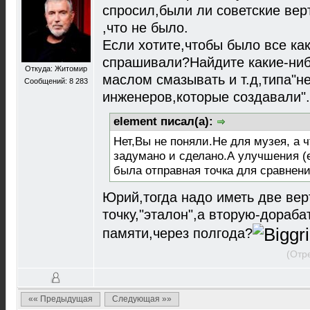
спросил,были ли советские вер
,что не было.
Если хотите,чтобы было все ка
спрашивали?Найдите какие-ниб
Откуда: Житомир
маслом смазывать и т.д,типа"н
Сообщений: 8 283
инженеров,которые создавали".
element писал(а):
Нет,Вы не поняли.Не для музея, а ч
задумано и сделано.А улучшения (
была отправная точка для сравнени
Юрий,тогда надо иметь две ве
точку,"эталон",а вторую-дораб
памяти,через полгода?
(Отр
«« Предыдущая
Следующая »»