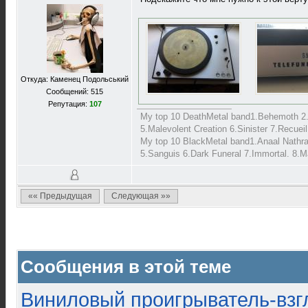
Откуда: Каменец Подольський
Сообщений: 515
Репутация:
107
My top 10 DeathMetal band1.Behemoth 2.
5.Malevolent Creation 6.Sinister 7.Recue
My top 10 BlackMetal band1.Anaal Nathr
5.Sanguis 6.Dark Funeral 7.Immortal. 8.M
«« Предыдущая
Следующая »»
Сообщения в этой теме
Виниловый проигрыватель-взгл