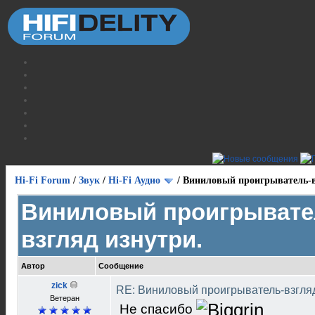
Hi-Fi Forum
/
Звук
/
Hi-Fi Аудио
/
Виниловый проигрыватель-в
Виниловый проигрывате
взгляд изнутри.
Автор
Сообщение
zick
RE: Виниловый проигрыватель-взгля
Ветеран
Не спасибо