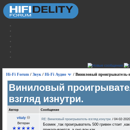
Hi-Fi Forum
/
Звук
/
Hi-Fi Аудио
/
Виниловый проигрыватель-в
Виниловый проигрывате
взгляд изнутри.
Автор
Сообщение
vitaly
RE: Виниловый проигрыватель-взгляд изнутри.
/
04-02-2020
Ветеран
Бозмек ,так проигрыватель 500 гривен стоит ,ка
прикалывается ,а оно вон как....