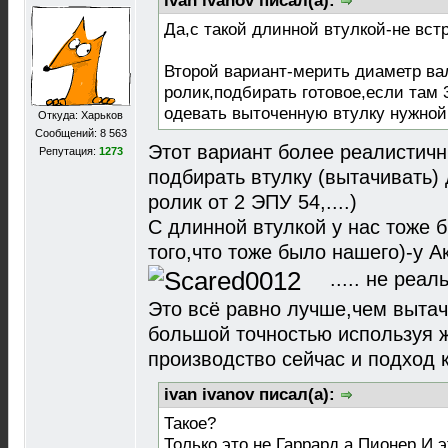
ivan ivanov писал(а):
Да,с такой длинной втулкой-не вст
Второй вариант-мерить диаметр ва
ролик,подбирать готовое,если там 3
одевать выточенную втулку нужно
Откуда: Харьков
Сообщений: 8 563
Этот вариант более реалистичн
Репутация:
1273
подбирать втулку (вытачивать)
ролик от 2 ЭПУ 54,....)
С длинной втулкой у нас тоже б
того,что тоже было нашего)-у А
..... не реа
Это всё равно лучше,чем вытач
большой точностью используя ж
производство сейчас и подход к 
ivan ivanov писал(а):
Такое?
Только это не Гаррард,а Пионер.И эт